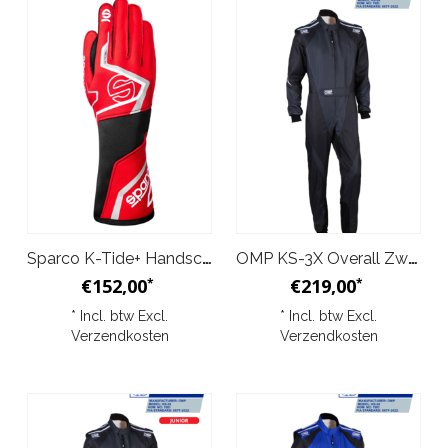
Sparco K-Tide+ Handschoenen Rood Zwart
OMP KS-3X Overall Zwart Antraciet
€152,00
€219,00
*
*
* Incl. btw Excl.
* Incl. btw Excl.
Verzendkosten
Verzendkosten