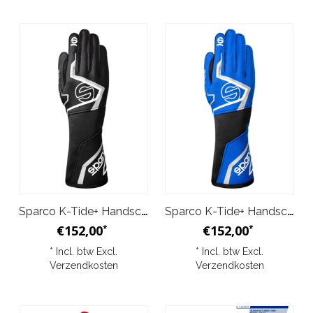
Sparco K-Tide+ Handschoenen Zwart
Sparco K-Tide+ Handschoenen Blauw Zwart
€152,00
€152,00
*
*
* Incl. btw Excl.
* Incl. btw Excl.
Verzendkosten
Verzendkosten