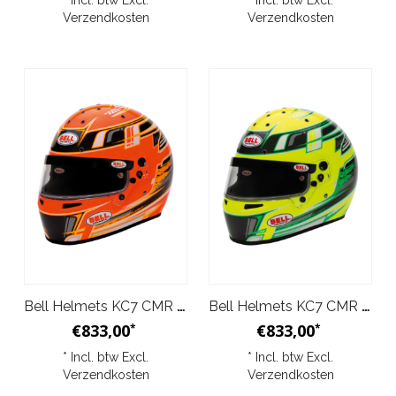
* Incl. btw Excl.
* Incl. btw Excl.
Verzendkosten
Verzendkosten
Bell Helmets KC7 CMR Helm Antraciet Oranje
Bell Helmets KC7 CMR Helm Antraciet Geel
€833,00
€833,00
*
*
* Incl. btw Excl.
* Incl. btw Excl.
Verzendkosten
Verzendkosten