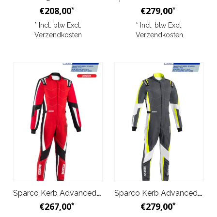
€208,00
€279,00
*
*
* Incl. btw Excl.
* Incl. btw Excl.
Verzendkosten
Verzendkosten
Sparco Kerb Advanced Overall Rood Zwart Junior
Sparco Kerb Advanced Overall Grijs Geel
€267,00
€279,00
*
*