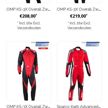
OMP KS-3X Overall Zwart Oranje Junior
OMP KS-3X Overall Zwart Rood
€208,00
€219,00
*
*
* Incl. btw Excl.
* Incl. btw Excl.
Verzendkosten
Verzendkosten
OMP KS-3X Overall Zwart Rood Junior
Sparco Kerb Advanced Overall Rood Zwart