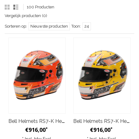
100 Producten
Vergelijk producten (0)
Sorteren op:
Nieuwste producten
Toon:
24
Bell Helmets RS7-K Helm Antraciet Oranje
Bell Helmets RS7-K Helm Antraciet Geel
€916,00
€916,00
*
*