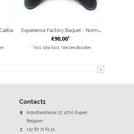
Caliba
Experience Factory Baquet - Normaal
€90,00
*
en
* Incl. btw Excl.
Verzendkosten
1
Contact1
Industriestrasse 37, 4700 Eupen,
Belgium
+32 87 71 61 51