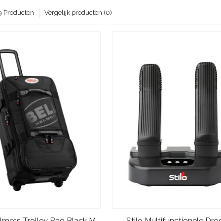
9 Producten
Vergelijk producten (0)
elmets Trolley Bag Black M
Stilo Multifunctionele Dro