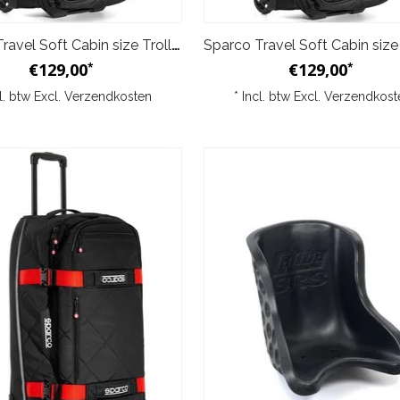
Sparco Travel Soft Cabin size Trolley Zwart Zilver
€129,00
€129,00
*
*
cl. btw Excl.
Verzendkosten
* Incl. btw Excl.
Verzendkost