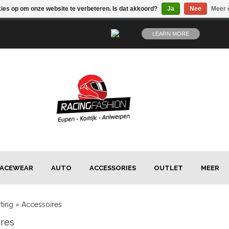
kies op om onze website te verbeteren. Is dat akkoord?
Ja
Nee
Meer 
LEARN MORE
ACEWEAR
AUTO
ACCESSORIES
OUTLET
MEER
rting
»
Accessoires
res