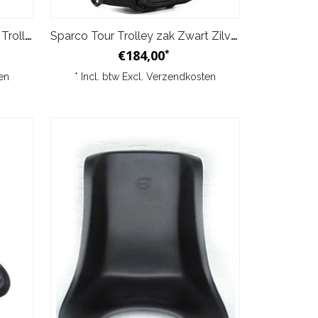
Sparco Travel Soft Cabin size Trolley Zwart Rood
Sparco Tour Trolley zak Zwart Zilver
€184,00
*
en
* Incl. btw Excl.
Verzendkosten