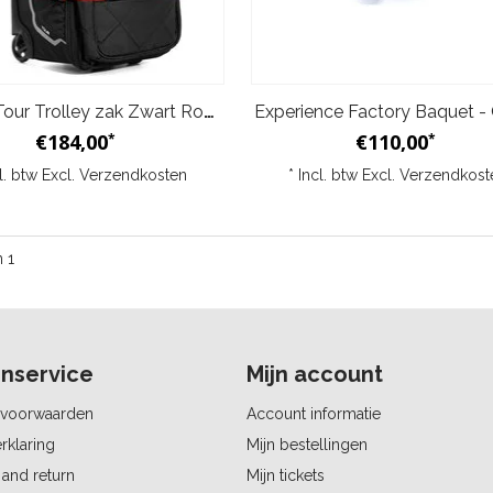
Sparco Tour Trolley zak Zwart Rood
Experience Factory Baquet - 
€184,00
€110,00
*
*
cl. btw Excl.
Verzendkosten
* Incl. btw Excl.
Verzendkost
n 1
nservice
Mijn account
voorwaarden
Account informatie
rklaring
Mijn bestellingen
and return
Mijn tickets