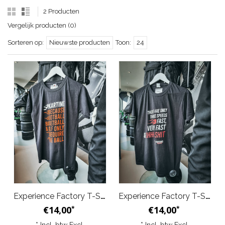
2 Producten
Vergelijk producten (0)
Sorteren op:
Nieuwste producten
Toon:
24
Experience Factory T-Shirt - Balls
Experience Factory T-Shirt - 3 Speeds Zwart
€14,00
€14,00
*
*