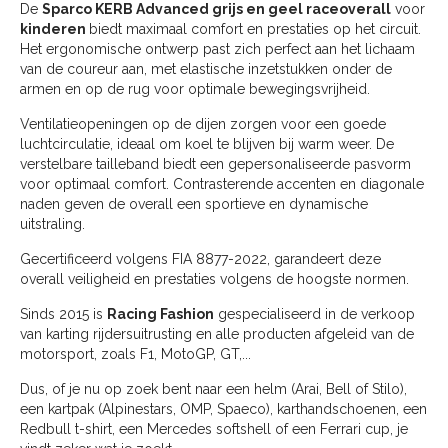
De
Sparco KERB Advanced grijs en geel raceoverall
voor
kinderen
biedt maximaal comfort en prestaties op het circuit.
Het ergonomische ontwerp past zich perfect aan het lichaam
van de coureur aan, met elastische inzetstukken onder de
armen en op de rug voor optimale bewegingsvrijheid.
Ventilatieopeningen op de dijen zorgen voor een goede
luchtcirculatie, ideaal om koel te blijven bij warm weer. De
verstelbare tailleband biedt een gepersonaliseerde pasvorm
voor optimaal comfort. Contrasterende accenten en diagonale
naden geven de overall een sportieve en dynamische
uitstraling.
Gecertificeerd volgens FIA 8877-2022, garandeert deze
overall veiligheid en prestaties volgens de hoogste normen.
Sinds 2015 is
Racing Fashion
gespecialiseerd in de verkoop
van karting rijdersuitrusting en alle producten afgeleid van de
motorsport, zoals F1, MotoGP, GT,...
Dus, of je nu op zoek bent naar een helm (Arai, Bell of Stilo),
een kartpak (Alpinestars, OMP, Spaeco), karthandschoenen, een
Redbull t-shirt, een Mercedes softshell of een Ferrari cup, je