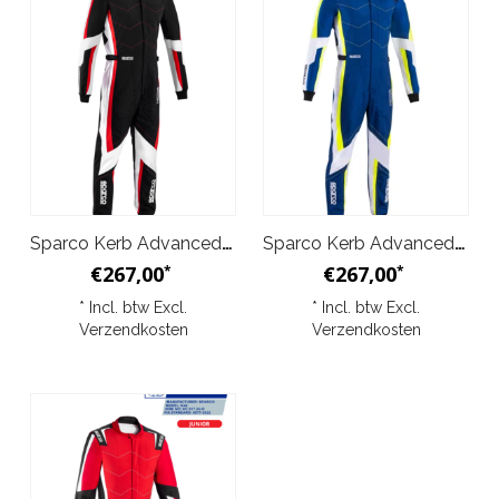
Sparco Kerb Advanced Overall Zwart Rood Junior
Sparco Kerb Advanced Overall Blauw Geel Junior
€267,00
€267,00
*
*
* Incl. btw Excl.
* Incl. btw Excl.
Verzendkosten
Verzendkosten