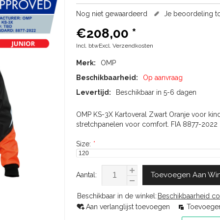
Nog niet gewaardeerd
Je beoordeling 
€208,00
*
Incl. btwExcl.
Verzendkosten
Merk:
OMP
Beschikbaarheid:
Op aanvraag
Levertijd:
Beschikbaar in 5-6 dagen
OMP KS-3X Kartoveral Zwart Oranje voor k
stretchpanelen voor comfort. FIA 8877-2022 g
Size:
*
Toevoegen Aan Wi
Aantal:
Beschikbaar in de winkel:
Beschikbaarheid co
Aan verlanglijst toevoegen
Toevoegen