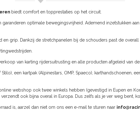
deren
biedt comfort en topprestaties op het circuit.
 garanderen optimale bewegingsvrijheid. Ademend inzetstukken aan 
en grip. Dankzij de stretchpanelen bij de schouders past de overall zi
tingwedstrijden.
erkoop van karting rijdersuitrusting en alle producten afgeleid van de
f Stilo), een kartpak (Alpinestars, OMP, Spaeco), karthandschoenen, ee
online webshop ook twee winkels hebben (gevestigd in Eupen en Kortri
rzendt ook bijna overal in Europa. Dus zelfs als je ver weg bent, k
oorraad is, aarzel dan niet om ons een e-mail te sturen naar
info@raci