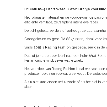
De
OMP KS-3X Kartoveral Zwart Oranje voor kin
Het robuuste materiaal en de voorgevormde pasvorm
efficiënte ventilatie, zelfs tijdens intensieve races.
De licht getextureerde stof verhoogt de duurzaamheid 
Goedgekeurd volgens FIA 8877-2022, ideaal voor kar
Sinds 2015 is
Racing Fashion
gespecialiseerd in de v
Dus, of je nu op zoek bent naar een helm (Arai, Bell o
Ferrari cup, je vindt zeker wat je zoekt.
Het voordeel van Racing Fashion is dat we naast een 
producten ook zien voordat u ze koopt. De webshop ve
Als u niet kunt vinden wat u zoekt of als het niet in v
staan.