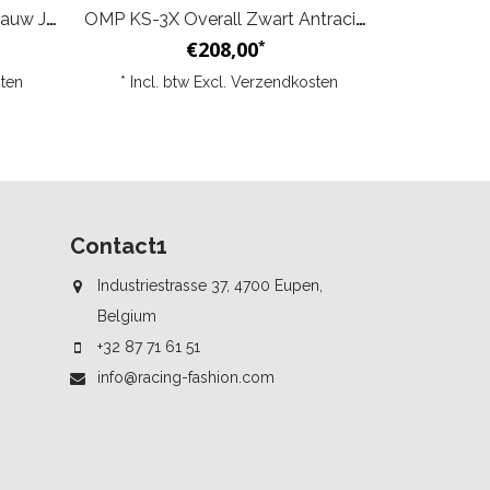
OMP KS-3X Overall Zwart Blauw Junior
OMP KS-3X Overall Zwart Antraciet Junior
€208,00
*
ten
* Incl. btw Excl.
Verzendkosten
Contact1
Industriestrasse 37, 4700 Eupen,
Belgium
+32 87 71 61 51
info@racing-fashion.com