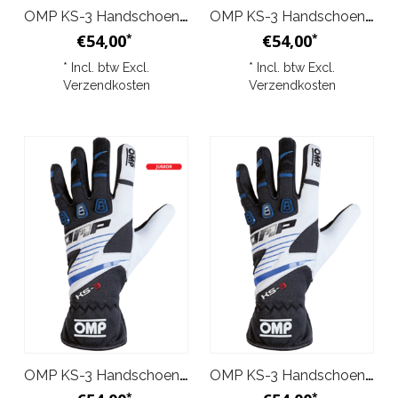
OMP KS-3 Handschoenen Zwart/Geel Junior
OMP KS-3 Handschoenen Zwart/Geel
€54,00
€54,00
*
*
* Incl. btw Excl.
* Incl. btw Excl.
Verzendkosten
Verzendkosten
OMP KS-3 Handschoenen Zwart/Blauw/Wit Junior
OMP KS-3 Handschoenen Zwart/Blauw/Wit
*
*