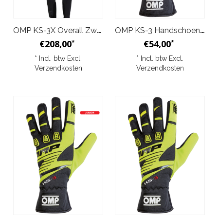
OMP KS-3X Overall Zwart Rood Junior
OMP KS-3 Handschoenen Zwart/Wit Junior
€208,00
€54,00
*
*
* Incl. btw Excl.
* Incl. btw Excl.
Verzendkosten
Verzendkosten