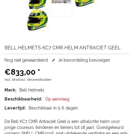
BELL HELMETS
KC7 CMR HELM ANTRACIET GEEL
Nog niet gewaardeerd
Je beoordeling toevoegen
€833,00
*
Incl. btwExcl.
Verzendkosten
Merk:
Bell Helmets
Beschikbaarheid:
Op aanvraag
Levertijd:
Beschikbaar in 5-6 dagen
De Bell KC7 CMR Antraciet Geel is een ultralichte helm voor
jonge coureurs (kinderen en tieners tot 18 jaar). Goedgekeurd
volgens SNELL CMR2016, met uitstekende ventilatie en een anti-