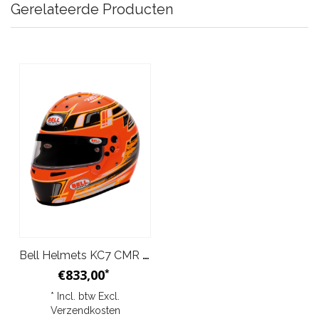
Gerelateerde Producten
Bell Helmets KC7 CMR Helm Antraciet Oranje
€833,00
*
* Incl. btw Excl.
Verzendkosten