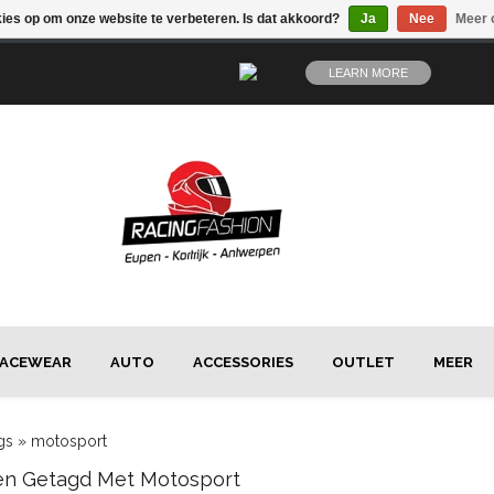
kies op om onze website te verbeteren. Is dat akkoord?
Ja
Nee
Meer 
LEARN MORE
ACEWEAR
AUTO
ACCESSORIES
OUTLET
MEER
gs
»
motosport
en Getagd Met Motosport