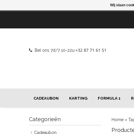
Wij slaan coo
+32 87 71 61 51
Bel ons 7d/7 10-22u:
CADEAUBON
KARTING
FORMULA 1
R
Categorieën
Home
»
Ta
Product
Cadeaubon