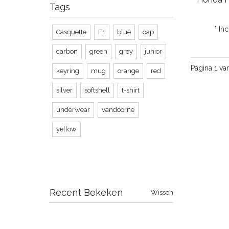
Tags
* In
Casquette
F1
blue
cap
carbon
green
grey
junior
Pagina 1 va
keyring
mug
orange
red
silver
softshell
t-shirt
underwear
vandoorne
yellow
Recent Bekeken
Wissen