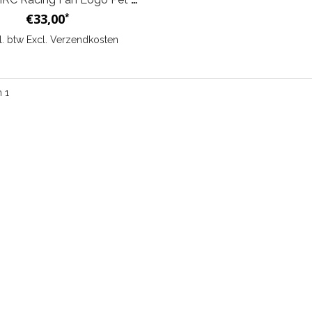
€33,00
*
cl. btw Excl.
Verzendkosten
n 1