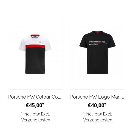
Porsche FW Colour Contrast T-Shirt Zwart Wit Rood
Porsche FW Logo Man T-Shirt Zwart
€45,00
€40,00
*
*
* Incl. btw Excl.
* Incl. btw Excl.
Verzendkosten
Verzendkosten