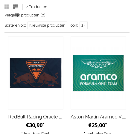
2 Producten
Vergelijk producten (0)
Sorteren op:
Nieuwste producten
Toon:
24
RedBull Racing Oracle Officiële Max Verstappen Vlag 150x90 cm
Aston Martin Aramco Vlag - Team Grandstand - Groen
€30,90
€25,00
*
*