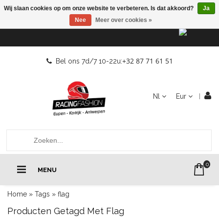
Wij slaan cookies op om onze website te verbeteren. Is dat akkoord?
Ja
Nee
Meer over cookies »
+32 87 71 61 51
Bel ons 7d/7 10-22u:
Nl
Eur
0
MENU
Home
»
Tags
»
flag
Producten Getagd Met Flag