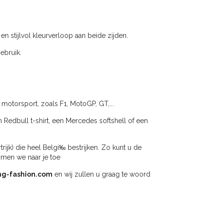
n stijlvol kleurverloop aan beide zijden.
ebruik.
 motorsport, zoals F1, MotoGP, GT,...
n Redbull t-shirt, een Mercedes softshell of een
jk) die heel Belgi‰ bestrijken. Zo kunt u de
omen we naar je toe
ng-fashion.com
en wij zullen u graag te woord