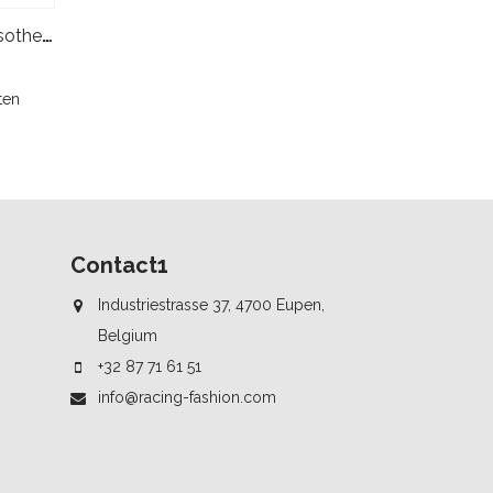
Aston Martin Aramco Logo Isothermische Fles 500ml - Groen
ten
Contact1
Industriestrasse 37, 4700 Eupen,
Belgium
+32 87 71 61 51
info@racing-fashion.com