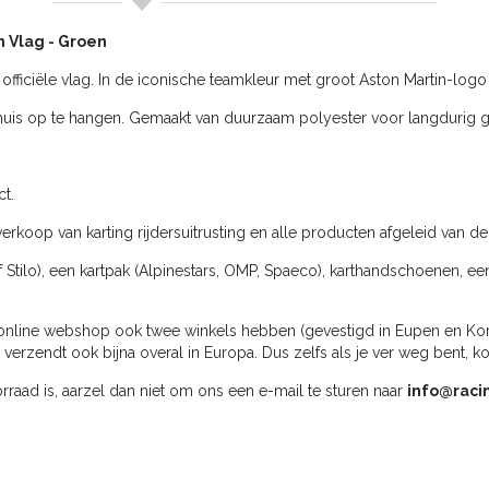
m Vlag - Groen
ficiële vlag. In de iconische teamkleur met groot Aston Martin-logo e
huis op te hangen. Gemaakt van duurzaam polyester voor langdurig g
t.
erkoop van karting rijdersuitrusting en alle producten afgeleid van de
f Stilo), een kartpak (Alpinestars, OMP, Spaeco), karthandschoenen, ee
online webshop ook twee winkels hebben (gevestigd in Eupen en Kortri
rzendt ook bijna overal in Europa. Dus zelfs als je ver weg bent, k
oorraad is, aarzel dan niet om ons een e-mail te sturen naar
info@raci