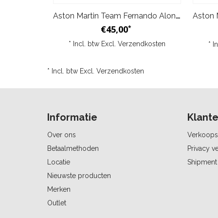
Aston Martin Team Fernando Alonso Pet - Groen
€45,00
*
* Incl. btw Excl.
Verzendkosten
* I
* Incl. btw Excl.
Verzendkosten
Informatie
Klante
Over ons
Verkoops
Betaalmethoden
Privacy ve
Locatie
Shipment 
Nieuwste producten
Merken
Outlet