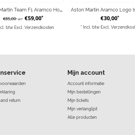
Aston Martin Team F1 Aramco Hoodie Kind - Groen
€59,00
€30,00
*
*
€85,00
SRT
* Incl. btw Excl.
Verzendkos
ncl. btw Excl.
Verzendkosten
nservice
Mijn account
voorwaarden
Account informatie
rklaring
Mijn bestellingen
and return
Mijn tickets
Mijn verlanglijst
Alle producten