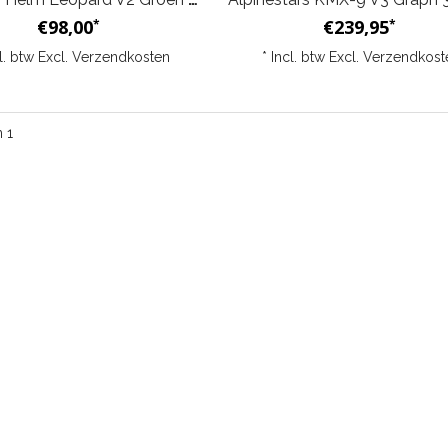
€98,00
€239,95
*
*
cl. btw Excl.
Verzendkosten
* Incl. btw Excl.
Verzendkost
n 1