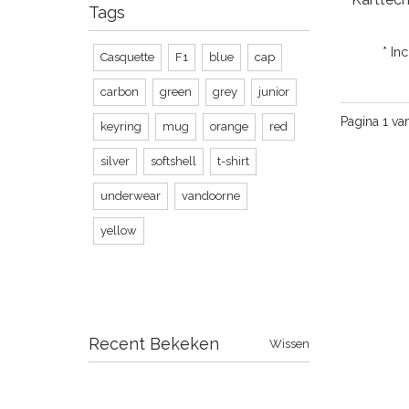
Tags
* In
Casquette
F1
blue
cap
carbon
green
grey
junior
Pagina 1 va
keyring
mug
orange
red
silver
softshell
t-shirt
underwear
vandoorne
yellow
Recent Bekeken
Wissen