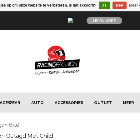
kies op om onze website te verbeteren. Is dat akkoord?
Ja
Nee
Meer 
LEARN MORE
ACEWEAR
AUTO
ACCESSORIES
OUTLET
MEER
gs
»
child
en Getagd Met Child