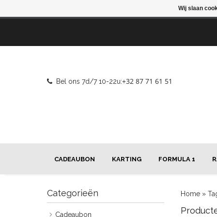
Wij slaan coo
+32 87 71 61 51
Bel ons 7d/7 10-22u:
CADEAUBON
KARTING
FORMULA 1
R
Categorieën
Home
»
Ta
Product
Cadeaubon