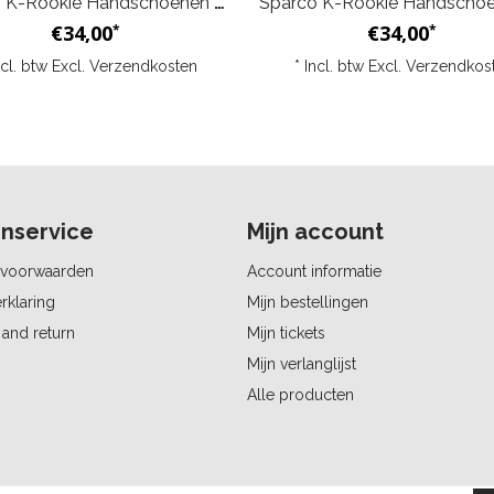
Sparco K-Rookie Handschoenen Zwart Blauw
€34,00
€34,00
*
*
ncl. btw Excl.
Verzendkosten
* Incl. btw Excl.
Verzendkos
nservice
Mijn account
voorwaarden
Account informatie
rklaring
Mijn bestellingen
and return
Mijn tickets
Mijn verlanglijst
Alle producten