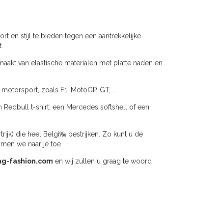
en stijl te bieden tegen een aantrekkelijke
.
maakt van elastische materialen met platte naden en
 motorsport, zoals F1, MotoGP, GT,...
n Redbull t-shirt, een Mercedes softshell of een
jk) die heel Belgi‰ bestrijken. Zo kunt u de
omen we naar je toe
ng-fashion.com
en wij zullen u graag te woord