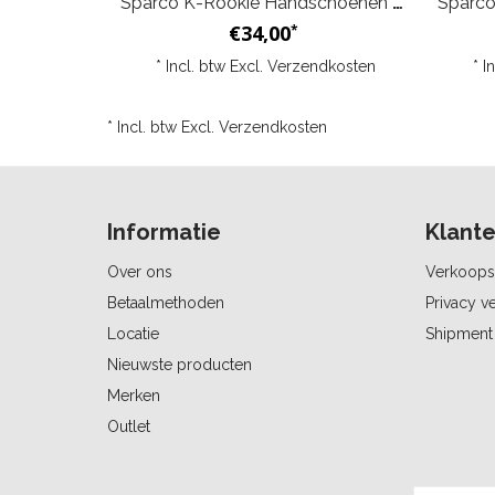
Sparco K-Rookie Handschoenen Zwart Geel
€34,00
*
* Incl. btw Excl.
Verzendkosten
* I
* Incl. btw Excl.
Verzendkosten
Informatie
Klante
Over ons
Verkoops
Betaalmethoden
Privacy ve
Locatie
Shipment 
Nieuwste producten
Merken
Outlet