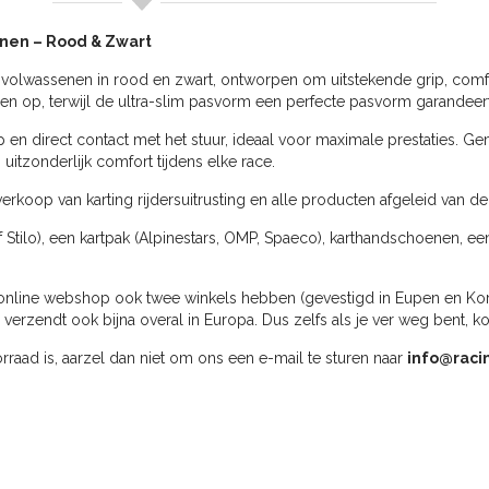
nen – Rood & Zwart
lwassenen in rood en zwart, ontworpen om uitstekende grip, comfort 
en op, terwijl de ultra-slim pasvorm een perfecte pasvorm garandeert
 en direct contact met het stuur, ideaal voor maximale prestaties. Ge
tzonderlijk comfort tijdens elke race.
erkoop van karting rijdersuitrusting en alle producten afgeleid van de
f Stilo), een kartpak (Alpinestars, OMP, Spaeco), karthandschoenen, ee
online webshop ook twee winkels hebben (gevestigd in Eupen en Kortri
rzendt ook bijna overal in Europa. Dus zelfs als je ver weg bent, k
oorraad is, aarzel dan niet om ons een e-mail te sturen naar
info@raci