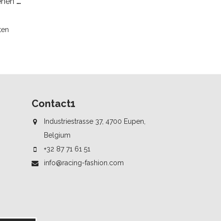
Sparco K-Rookie Handschoenen Zwart Wit Adult & Junior
ten
Contact1
Industriestrasse 37, 4700 Eupen,
Belgium
+32 87 71 61 51
info@racing-fashion.com