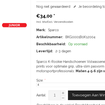
Nog niet gewaardeerd
Je beoordeling 
€34,00
*
Incl. btwExcl.
Verzendkosten
Merk:
Sparco
Artikelnummer:
BKG0001B0K12004
Beschikbaarheid:
Op voorraad
Levertijd:
2-3 dagen
Sparco K-Rookie Handschoenen Volwassenen R
prints voor optimale grip, ultra-slim pasvor
motorsportprofessionals.
Maten 4-5-6 zijn 
Size:
*
Toevoegen Aan Wi
Aantal: