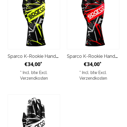
Sparco K-Rookie Handschoenen Zwart Geel
Sparco K-Rookie Handschoenen Zwart Rood Adult & Junior
€34,00
€34,00
*
*
* Incl. btw Excl.
* Incl. btw Excl.
Verzendkosten
Verzendkosten