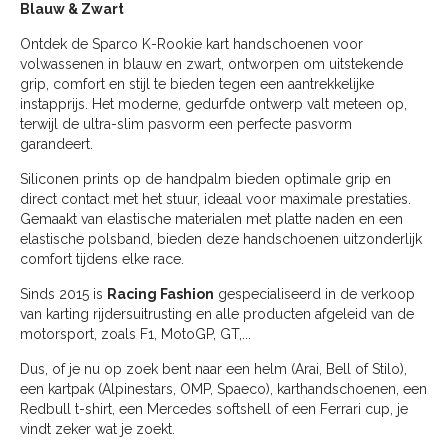
Blauw & Zwart
Ontdek de Sparco K-Rookie kart handschoenen voor
volwassenen in blauw en zwart, ontworpen om uitstekende
grip, comfort en stijl te bieden tegen een aantrekkelijke
instapprijs. Het moderne, gedurfde ontwerp valt meteen op,
terwijl de ultra-slim pasvorm een perfecte pasvorm
garandeert.
Siliconen prints op de handpalm bieden optimale grip en
direct contact met het stuur, ideaal voor maximale prestaties.
Gemaakt van elastische materialen met platte naden en een
elastische polsband, bieden deze handschoenen uitzonderlijk
comfort tijdens elke race.
Sinds 2015 is
Racing Fashion
gespecialiseerd in de verkoop
van karting rijdersuitrusting en alle producten afgeleid van de
motorsport, zoals F1, MotoGP, GT,...
Dus, of je nu op zoek bent naar een helm (Arai, Bell of Stilo),
een kartpak (Alpinestars, OMP, Spaeco), karthandschoenen, een
Redbull t-shirt, een Mercedes softshell of een Ferrari cup, je
vindt zeker wat je zoekt.