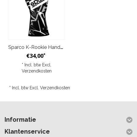
Sparco K-Rookie Handschoenen Zwart Wit Adult & Junior
€34,00
*
* Incl. btw Excl.
Verzendkosten
* Incl. btw Excl.
Verzendkosten
Informatie
Klantenservice