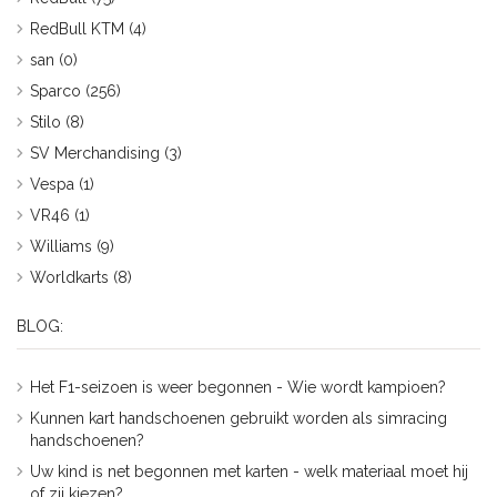
RedBull KTM
(4)
san
(0)
Sparco
(256)
Stilo
(8)
SV Merchandising
(3)
Vespa
(1)
VR46
(1)
Williams
(9)
Worldkarts
(8)
BLOG:
Het F1-seizoen is weer begonnen - Wie wordt kampioen?
Kunnen kart handschoenen gebruikt worden als simracing
handschoenen?
Uw kind is net begonnen met karten - welk materiaal moet hij
of zij kiezen?