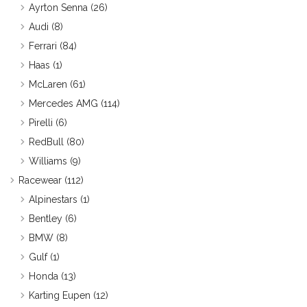
Ayrton Senna
(26)
Audi
(8)
Ferrari
(84)
Haas
(1)
McLaren
(61)
Mercedes AMG
(114)
Pirelli
(6)
RedBull
(80)
Williams
(9)
Racewear
(112)
Alpinestars
(1)
Bentley
(6)
BMW
(8)
Gulf
(1)
Honda
(13)
Karting Eupen
(12)