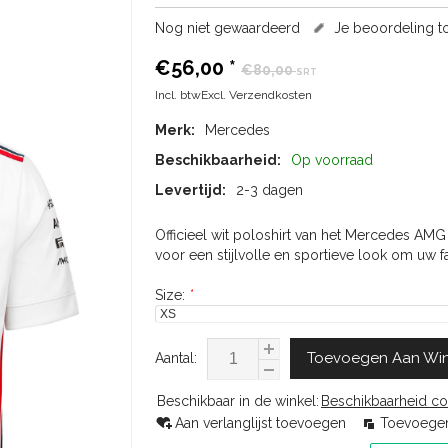
Nog niet gewaardeerd
Je beoordeling 
€56,00
*
€80,00
SRT
Incl. btwExcl.
Verzendkosten
Merk:
Mercedes
Beschikbaarheid:
Op voorraad
Levertijd:
2-3 dagen
Officieel wit poloshirt van het Mercedes AM
voor een stijlvolle en sportieve look om uw 
Size:
*
Toevoegen Aan Wi
Aantal:
Beschikbaar in de winkel:
Beschikbaarheid co
Aan verlanglijst toevoegen
Toevoegen