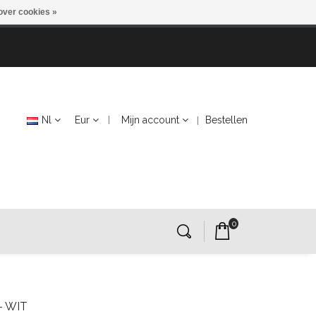
over cookies »
Nl
Eur
Mijn account
Bestellen
0
- WIT