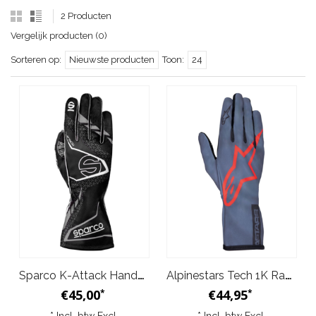
2 Producten
Vergelijk producten (0)
Sorteren op:
Nieuwste producten
Toon:
24
Sparco K-Attack Handschoenen Zwart Grijs Volwassen & Junior
Alpinestars Tech 1K Race v2 Pure Handschoenen Grijs
€45,00
€44,95
*
*