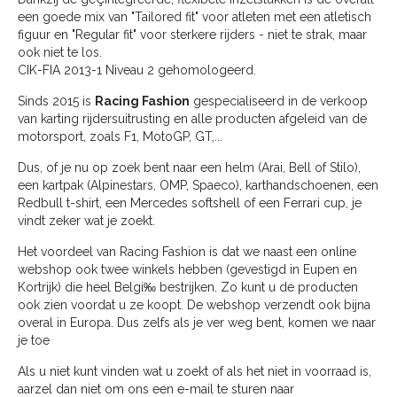
een goede mix van "Tailored fit" voor atleten met een atletisch
figuur en "Regular fit" voor sterkere rijders - niet te strak, maar
ook niet te los.
CIK-FIA 2013-1 Niveau 2 gehomologeerd.
Sinds 2015 is
Racing Fashion
gespecialiseerd in de verkoop
van karting rijdersuitrusting en alle producten afgeleid van de
motorsport, zoals F1, MotoGP, GT,...
Dus, of je nu op zoek bent naar een helm (Arai, Bell of Stilo),
een kartpak (Alpinestars, OMP, Spaeco), karthandschoenen, een
Redbull t-shirt, een Mercedes softshell of een Ferrari cup, je
vindt zeker wat je zoekt.
Het voordeel van Racing Fashion is dat we naast een online
webshop ook twee winkels hebben (gevestigd in Eupen en
Kortrijk) die heel Belgi‰ bestrijken. Zo kunt u de producten
ook zien voordat u ze koopt. De webshop verzendt ook bijna
overal in Europa. Dus zelfs als je ver weg bent, komen we naar
je toe
Als u niet kunt vinden wat u zoekt of als het niet in voorraad is,
aarzel dan niet om ons een e-mail te sturen naar