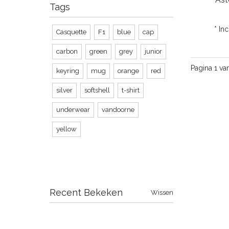
Tags
* In
Casquette
F1
blue
cap
carbon
green
grey
junior
Pagina 1 va
keyring
mug
orange
red
silver
softshell
t-shirt
underwear
vandoorne
yellow
Recent Bekeken
Wissen