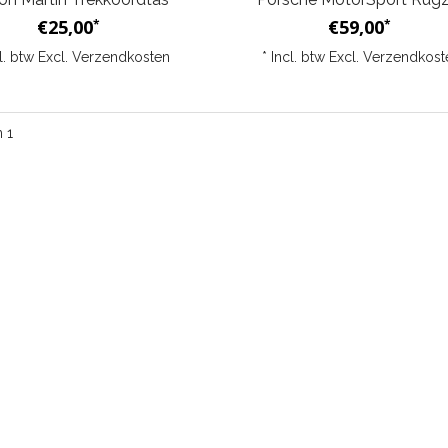
€25,00
€59,00
*
*
cl. btw Excl.
Verzendkosten
* Incl. btw Excl.
Verzendkost
n 1