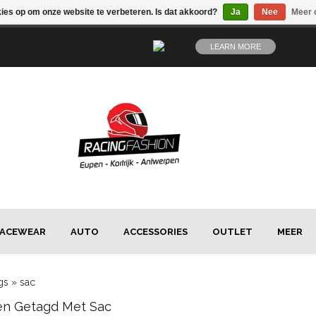
kies op om onze website te verbeteren. Is dat akkoord?
Ja
Nee
Meer 
LEARN MORE
ACEWEAR
AUTO
ACCESSORIES
OUTLET
MEER
gs
»
sac
en Getagd Met Sac