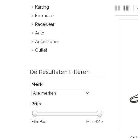
Karting
Formula 1
Racewear
Auto
Accessories
Outlet
De Resultaten Filteren
Merk
Prijs
Min: €
0
Max: €
60
Ast