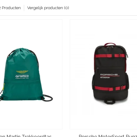
2 Producten
Vergelijk producten (0)
on Martin Trekkoordtas
Porsche MotorSport Rug