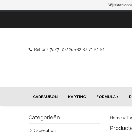
Wij slaan coo
+32 87 71 61 51
Bel ons 7d/7 10-22u:
CADEAUBON
KARTING
FORMULA 1
R
Categorieën
Home
»
Ta
Product
Cadeaubon