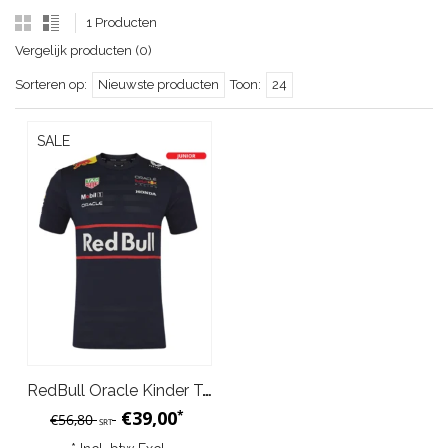
1 Producten
Vergelijk producten (0)
Sorteren op:
Nieuwste producten
Toon:
24
SALE
RedBull Oracle Kinder Team Set Up T-Shirt 2025 Night Sky Blauw
€39,00
*
€56,80
SRT