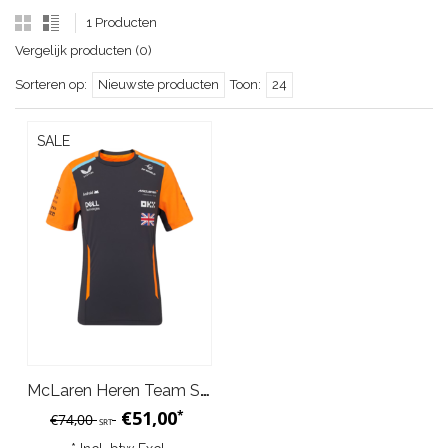
1 Producten
Vergelijk producten (0)
Sorteren op:
Nieuwste producten
Toon:
24
SALE
McLaren Heren Team Set Up T-Shirt Norris Phantom Grijs Oranje 2024
€51,00
*
€74,00
SRT