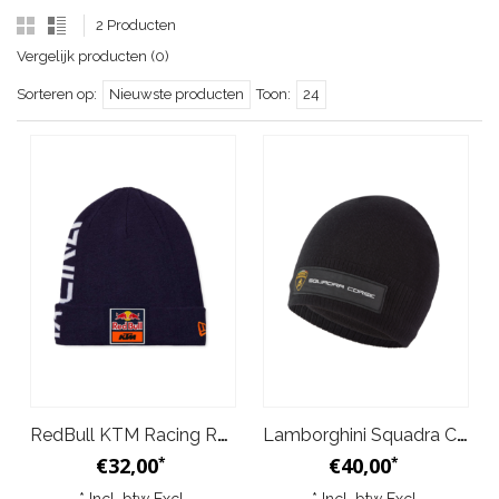
2 Producten
Vergelijk producten (0)
Sorteren op:
Nieuwste producten
Toon:
24
RedBull KTM Racing Replica Muts Navy Oranje
Lamborghini Squadra Corse Muts Team Zwart
€32,00
€40,00
*
*