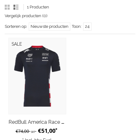
1 Producten
Vergelijk producten (0)
Sorteren op:
Nieuwste producten
Toon:
24
SALE
RedBull America Race Team T-Shirt Heren Night Sky Blauw 2024
€51,00
*
€74,00
SRT