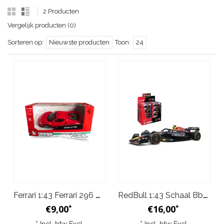
2 Producten
Vergelijk producten (0)
Sorteren op:
Nieuwste producten
Toon:
24
Ferrari 1:43 Ferrari 296 GTB Schaal Bburago Rood
RedBull 1:43 Schaal Bburago Max Verstappen RB20 F1 #1 Model
€9,00
€16,00
*
*