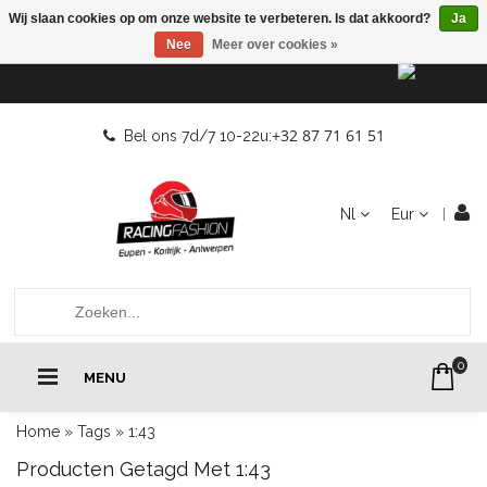
Wij slaan cookies op om onze website te verbeteren. Is dat akkoord?
Ja
Nee
Meer over cookies »
+32 87 71 61 51
Bel ons 7d/7 10-22u:
Nl
Eur
0
MENU
Home
»
Tags
»
1:43
Producten Getagd Met 1:43