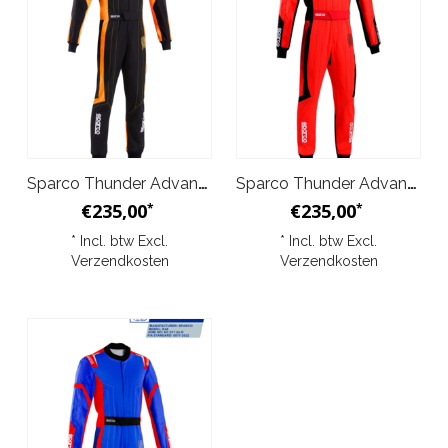
Sparco Thunder Advanced Overall Zwart Oranje
Sparco Thunder Advanced Overall Rood Zwart
€235,00
€235,00
*
*
* Incl. btw Excl.
* Incl. btw Excl.
Verzendkosten
Verzendkosten