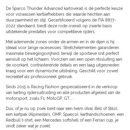
De Sparco Thunder Advanced kartoverall is de perfecte keuze
voor volwassen kartliefhebbers die waarde hechten aan
duurzaamheid en stijl. Gecertificeerd volgens de FIA 8877-
2022 standaard, biedt deze rode overall op zwarte basis
uitstekende prestaties voor competitieve rijders.
Met ademende zones onder de armen en in de dijen is hij
ideaal voor lange racesessies. Stretchelementen garanderen
maximale bewegingsvrijheid, terwijl de sportieve snit perfect
aansluit op het lichaam. Voorzien van een open ritssluiting aan
de voorkant, contrasterende details en een laag uitgesneden
kraag voor een dynamische uitstraling. Geschikt voor zowel
recreatief als professioneel gebruik.
Sinds 2015 is Racing Fashion gespecialiseerd in de verkoop
van karting rijdersuitrusting en alle producten afgeleid van de
motorsport, zoals F1, MotoGP, GT,...
Dus, of je nu op zoek bent naar een helm (Arai, Bell of Stilo),
een kartpak (Alpinestars, OMP, Spaeco), karthandschoenen, een
Redbull t-shirt, een Mercedes softshell of een Ferrari cup, je
vindt zeker wat je zoekt.