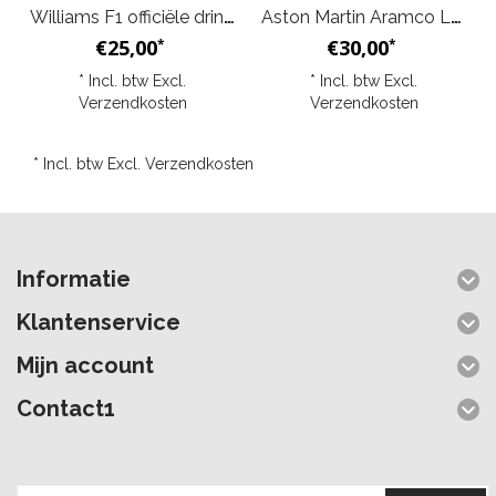
Williams F1 officiële drinkfles 700ml - Blauw
Aston Martin Aramco Logo Isothermische Fles 500ml - Groen
€25,00
€30,00
*
*
* Incl. btw Excl.
* Incl. btw Excl.
Verzendkosten
Verzendkosten
* Incl. btw Excl.
Verzendkosten
Informatie
Klantenservice
Mijn account
Contact1