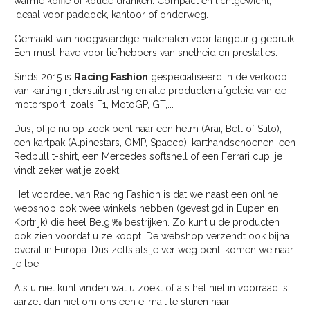
warme koffie of koude dranken. Compact en lichtgewicht,
ideaal voor paddock, kantoor of onderweg.
Gemaakt van hoogwaardige materialen voor langdurig gebruik.
Een must-have voor liefhebbers van snelheid en prestaties.
Sinds 2015 is
Racing Fashion
gespecialiseerd in de verkoop
van karting rijdersuitrusting en alle producten afgeleid van de
motorsport, zoals F1, MotoGP, GT,...
Dus, of je nu op zoek bent naar een helm (Arai, Bell of Stilo),
een kartpak (Alpinestars, OMP, Spaeco), karthandschoenen, een
Redbull t-shirt, een Mercedes softshell of een Ferrari cup, je
vindt zeker wat je zoekt.
Het voordeel van Racing Fashion is dat we naast een online
webshop ook twee winkels hebben (gevestigd in Eupen en
Kortrijk) die heel Belgi‰ bestrijken. Zo kunt u de producten
ook zien voordat u ze koopt. De webshop verzendt ook bijna
overal in Europa. Dus zelfs als je ver weg bent, komen we naar
je toe
Als u niet kunt vinden wat u zoekt of als het niet in voorraad is,
aarzel dan niet om ons een e-mail te sturen naar