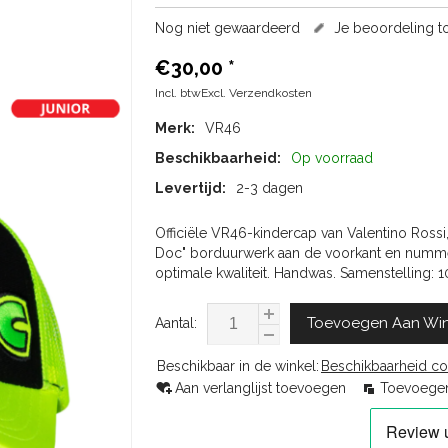
Nog niet gewaardeerd
Je beoordeling 
€30,00
*
Incl. btwExcl.
Verzendkosten
Merk:
VR46
Beschikbaarheid:
Op voorraad
Levertijd:
2-3 dagen
Officiële VR46-kindercap van Valentino Rossi
Doc" borduurwerk aan de voorkant en nummer
optimale kwaliteit. Handwas. Samenstelling: 
Toevoegen Aan Wi
Aantal:
Beschikbaar in de winkel:
Beschikbaarheid co
Aan verlanglijst toevoegen
Toevoegen