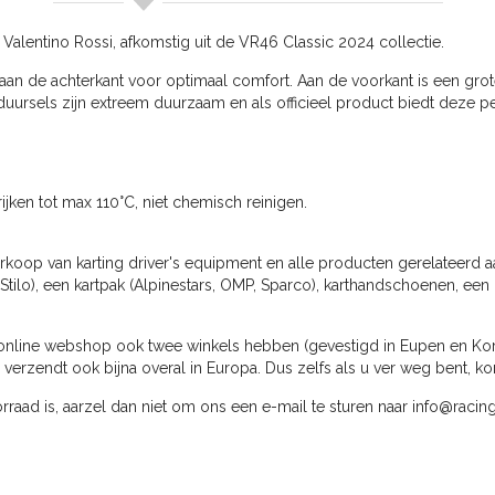
Valentino Rossi, afkomstig uit de VR46 Classic 2024 collectie.
n de achterkant voor optimaal comfort. Aan de voorkant is een grote
ursels zijn extreem duurzaam en als officieel product biedt deze pet
rijken tot max 110°C, niet chemisch reinigen.
rkoop van karting driver's equipment en alle producten gerelateerd a
Stilo), een kartpak (Alpinestars, OMP, Sparco), karthandschoenen, een 
online webshop ook twee winkels hebben (gevestigd in Eupen en Kortri
rzendt ook bijna overal in Europa. Dus zelfs als u ver weg bent, kom
voorraad is, aarzel dan niet om ons een e-mail te sturen naar info@raci