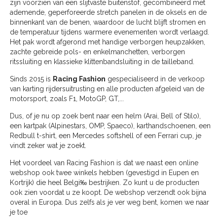
zijn voorzien van een slijtvaste buitenstof, gecombineerd met
ademende, geperforeerde stretch panelen in de oksels en de
binnenkant van de benen, waardoor de lucht blijft stromen en
de temperatuur tijdens warmere evenementen wordt verlaagd.
Het pak wordt afgerond met handige verborgen heupzakken,
zachte gebreide pols- en enkelmanchetten, verborgen
ritssluiting en klassieke klittenbandsluiting in de tailleband.
Sinds 2015 is
Racing Fashion
gespecialiseerd in de verkoop
van karting rijdersuitrusting en alle producten afgeleid van de
motorsport, zoals F1, MotoGP, GT,...
Dus, of je nu op zoek bent naar een helm (Arai, Bell of Stilo),
een kartpak (Alpinestars, OMP, Spaeco), karthandschoenen, een
Redbull t-shirt, een Mercedes softshell of een Ferrari cup, je
vindt zeker wat je zoekt.
Het voordeel van Racing Fashion is dat we naast een online
webshop ook twee winkels hebben (gevestigd in Eupen en
Kortrijk) die heel Belgi‰ bestrijken. Zo kunt u de producten
ook zien voordat u ze koopt. De webshop verzendt ook bijna
overal in Europa. Dus zelfs als je ver weg bent, komen we naar
je toe