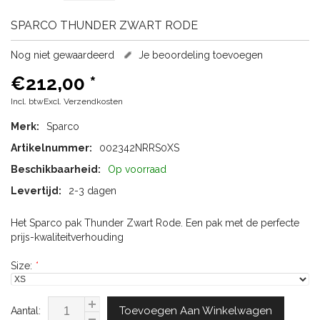
SPARCO
THUNDER ZWART RODE
Nog niet gewaardeerd
Je beoordeling toevoegen
€212,00
*
Incl. btwExcl.
Verzendkosten
Merk:
Sparco
Artikelnummer:
002342NRRS0XS
Beschikbaarheid:
Op voorraad
Levertijd:
2-3 dagen
Het Sparco pak Thunder Zwart Rode. Een pak met de perfecte
prijs-kwaliteitverhouding
Size:
*
Toevoegen Aan Winkelwagen
Aantal: