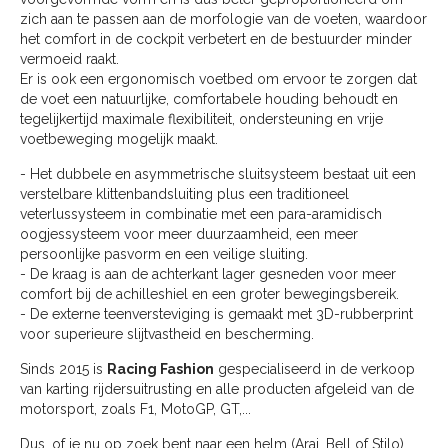
zich aan te passen aan de morfologie van de voeten, waardoor
het comfort in de cockpit verbetert en de bestuurder minder
vermoeid raakt.
Er is ook een ergonomisch voetbed om ervoor te zorgen dat
de voet een natuurlijke, comfortabele houding behoudt en
tegelijkertijd maximale flexibiliteit, ondersteuning en vrije
voetbeweging mogelijk maakt.
- Het dubbele en asymmetrische sluitsysteem bestaat uit een
verstelbare klittenbandsluiting plus een traditioneel
veterlussysteem in combinatie met een para-aramidisch
oogjessysteem voor meer duurzaamheid, een meer
persoonlijke pasvorm en een veilige sluiting.
- De kraag is aan de achterkant lager gesneden voor meer
comfort bij de achilleshiel en een groter bewegingsbereik.
- De externe teenversteviging is gemaakt met 3D-rubberprint
voor superieure slijtvastheid en bescherming.
Sinds 2015 is
Racing Fashion
gespecialiseerd in de verkoop
van karting rijdersuitrusting en alle producten afgeleid van de
motorsport, zoals F1, MotoGP, GT,...
Dus, of je nu op zoek bent naar een helm (Arai, Bell of Stilo),