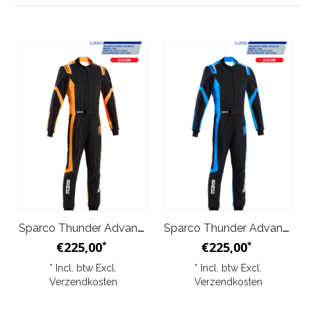
Sparco Thunder Advanced Kinder Overall Zwart Oranje
Sparco Thunder Advanced Kinder Overall Zwart Blauw
€225,00
€225,00
*
*
* Incl. btw Excl.
* Incl. btw Excl.
Verzendkosten
Verzendkosten