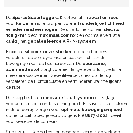
De
Sparco Superleggera K
kartoverall in
zwart en rood
voor
Kinderen
is ontworpen voor
uitzonderlijke lichtheid
en ademend vermogen
. De ultradunne stof van
slechts
300 g/m²
biedt
maximaal comfort
en optimale ventilatie
dankzij het
gepatenteerde AIR-IN-systeem
.
Flexibele
siliconen inzetstukken
op de schouders
verbeteren de aerodynamica en passen zich aan de
bewegingen van de bestuurder aan. De
duurzame,
ademende stof
zorgt voor een lange levensduur, zelfs na
meerdere wasbeurten. Geventileerde zones op de rug
verbeteren de luchtcirculatie en verminderen warmte tijdens
de race.
De kraag heeft een
innovatief sluitsysteem
dat slijtage
voorkomt en extra ondersteuning biedt. Elastische inzetstukken
in de onderrug zorgen voor
optimale bewegingsvrijheid
op het circuit. Goedgekeurd volgens
FIA 8877-2022
, ideaal
voor veeleisende coureurs.
Sinds 2015 is Racing Fashion gespecialiseerd in de verkoop