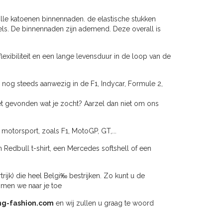
lle katoenen binnennaden. de elastische stukken
els. De binnennaden zijn ademend. Deze overall is
exibiliteit en een lange levensduur in de loop van de
 nog steeds aanwezig in de F1, Indycar, Formule 2,
iet gevonden wat je zocht? Aarzel dan niet om ons
 motorsport, zoals F1, MotoGP, GT,...
n Redbull t-shirt, een Mercedes softshell of een
jk) die heel Belgi‰ bestrijken. Zo kunt u de
omen we naar je toe
ng-fashion.com
en wij zullen u graag te woord