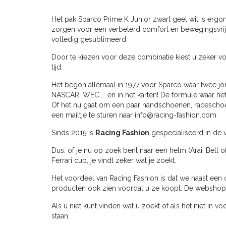
Het pak Sparco Prime K Junior zwart geel wit is erg
zorgen voor een verbeterd comfort en bewegingsvrijhe
volledig gesublimeerd.
Door te kiezen voor deze combinatie kiest u zeker vo
tijd.
Het begon allemaal in 1977 voor Sparco waar twee jon
NASCAR, WEC,... en in het karten! De formule waar het
Of het nu gaat om een paar handschoenen, raceschoene
een mailtje te sturen naar
info@racing-fashion.com
.
Sinds 2015 is
Racing Fashion
gespecialiseerd in de v
Dus, of je nu op zoek bent naar een helm (Arai, Bell o
Ferrari cup, je vindt zeker wat je zoekt.
Het voordeel van Racing Fashion is dat we naast een 
producten ook zien voordat u ze koopt. De webshop ve
Als u niet kunt vinden wat u zoekt of als het niet in v
staan.