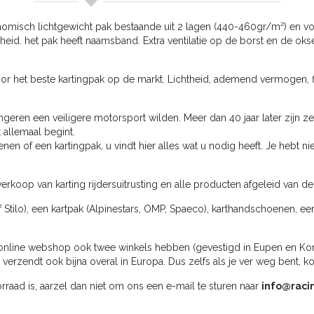
onomisch lichtgewicht pak bestaande uit 2 lagen (440-460gr/m²) en vo
id. het pak heeft naamsband. Extra ventilatie op de borst en de oks
or het beste kartingpak op de markt. Lichtheid, ademend vermogen, fl
geren een veiligere motorsport wilden. Meer dan 40 jaar later zijn ze
 allemaal begint.
n of een kartingpak, u vindt hier alles wat u nodig heeft. Je hebt n
erkoop van karting rijdersuitrusting en alle producten afgeleid van de
f Stilo), een kartpak (Alpinestars, OMP, Spaeco), karthandschoenen, ee
online webshop ook twee winkels hebben (gevestigd in Eupen en Kortri
rzendt ook bijna overal in Europa. Dus zelfs als je ver weg bent, k
oorraad is, aarzel dan niet om ons een e-mail te sturen naar
info@raci