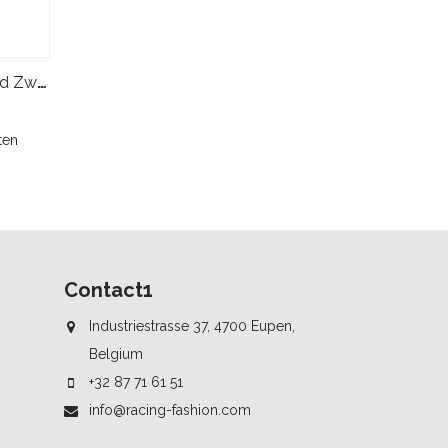
Sparco Prime K Advanced Kid Zwart Grijs
ten
Contact1
Industriestrasse 37, 4700 Eupen,
Belgium
+32 87 71 61 51
info@racing-fashion.com