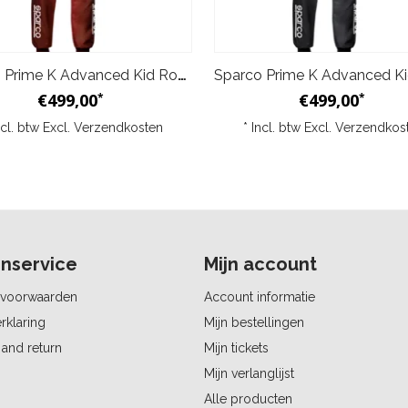
Sparco Prime K Advanced Kid Rood Zwart
€499,00
€499,00
*
*
ncl. btw Excl.
Verzendkosten
* Incl. btw Excl.
Verzendkos
nservice
Mijn account
voorwaarden
Account informatie
rklaring
Mijn bestellingen
and return
Mijn tickets
Mijn verlanglijst
Alle producten