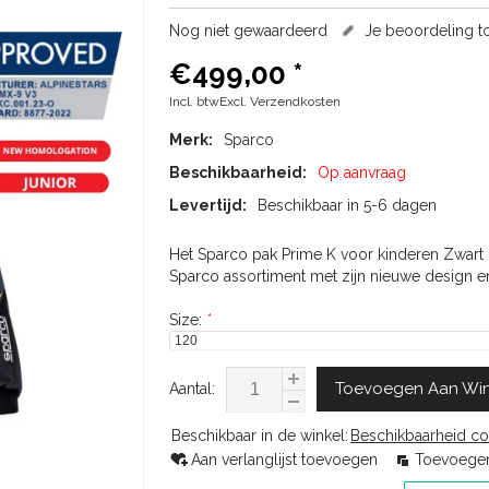
Nog niet gewaardeerd
Je beoordeling 
€499,00
*
Incl. btwExcl.
Verzendkosten
Merk:
Sparco
Beschikbaarheid:
Op aanvraag
Levertijd:
Beschikbaar in 5-6 dagen
Het Sparco pak Prime K voor kinderen Zwart G
Sparco assortiment met zijn nieuwe design 
Size:
*
Toevoegen Aan Wi
Aantal:
Beschikbaar in de winkel:
Beschikbaarheid co
Aan verlanglijst toevoegen
Toevoegen