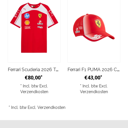
Ferrari Scuderia 2026 Team T-Shirt – Rood
Ferrari F1 PUMA 2026 Charles Leclerc Trucker Cap – Rood | Kinderen
€80,00
€43,00
*
*
* Incl. btw Excl.
* Incl. btw Excl.
Verzendkosten
Verzendkosten
* Incl. btw Excl.
Verzendkosten