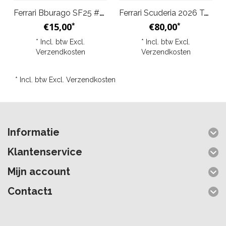
Ferrari Bburago SF25 #16 Charles Leclerc Modelauto
Ferrari Scuderia 2026 Team T-Shirt – Rood
€15,00
€80,00
*
*
* Incl. btw Excl.
* Incl. btw Excl.
Verzendkosten
Verzendkosten
* Incl. btw Excl.
Verzendkosten
Informatie
Klantenservice
Mijn account
Contact1