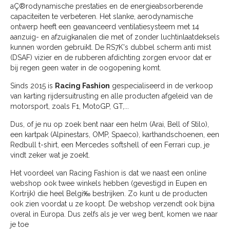
aÇ®rodynamische prestaties en de energieabsorberende
capaciteiten te verbeteren. Het slanke, aerodynamische
ontwerp heeft een geavanceerd ventilatiesysteem met 14
aanzuig- en afzuigkanalen die met of zonder luchtinlaatdeksels
kunnen worden gebruikt. De RS7K's dubbel scherm anti mist
(DSAF) vizier en de rubberen afdichting zorgen ervoor dat er
bij regen geen water in de oogopening komt.
Sinds 2015 is
Racing Fashion
gespecialiseerd in de verkoop
van karting rijdersuitrusting en alle producten afgeleid van de
motorsport, zoals F1, MotoGP, GT,...
Dus, of je nu op zoek bent naar een helm (Arai, Bell of Stilo),
een kartpak (Alpinestars, OMP, Spaeco), karthandschoenen, een
Redbull t-shirt, een Mercedes softshell of een Ferrari cup, je
vindt zeker wat je zoekt.
Het voordeel van Racing Fashion is dat we naast een online
webshop ook twee winkels hebben (gevestigd in Eupen en
Kortrijk) die heel Belgi‰ bestrijken. Zo kunt u de producten
ook zien voordat u ze koopt. De webshop verzendt ook bijna
overal in Europa. Dus zelfs als je ver weg bent, komen we naar
je toe