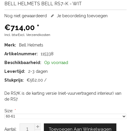
BELL HELMETS
BELL RS7-K - WIT
Nog niet gewaardeerd
Je beoordeling toevoegen
€714,00
*
Incl. btwExcl.
Verzendkosten
Merk:
Bell Helmets
Artikelnummer:
115338
Beschikbaarheid:
Op voorraad
Levertijd:
2-3 dagen
Stukprijs:
€562,00 /
De RS7K is de karting versie (niet-vuurvertragend interieur) van
de RS7.
Size:
*
Toevoegen Aan Winkelwagen
Aantal: