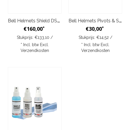
Bell Helmets Shield DSAF HP7 (SE07)
Bell Helmets Pivots & Screws Kit SV
€160,00
€30,00
*
*
Stukprijs: €133,10 /
Stukprijs: €14,52 /
* Incl. btw Excl.
* Incl. btw Excl.
Verzendkosten
Verzendkosten