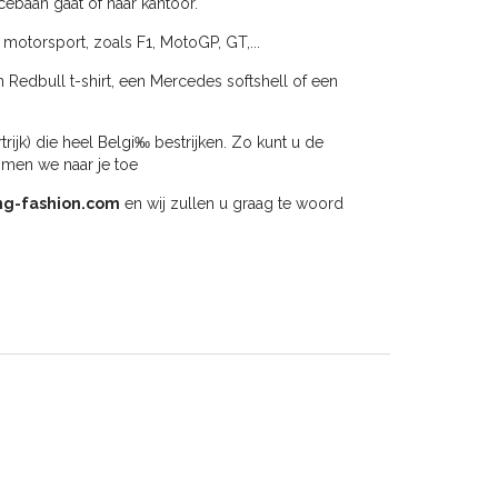
cebaan gaat of naar kantoor.
 motorsport, zoals F1, MotoGP, GT,...
n Redbull t-shirt, een Mercedes softshell of een
jk) die heel Belgi‰ bestrijken. Zo kunt u de
omen we naar je toe
ng-fashion.com
en wij zullen u graag te woord