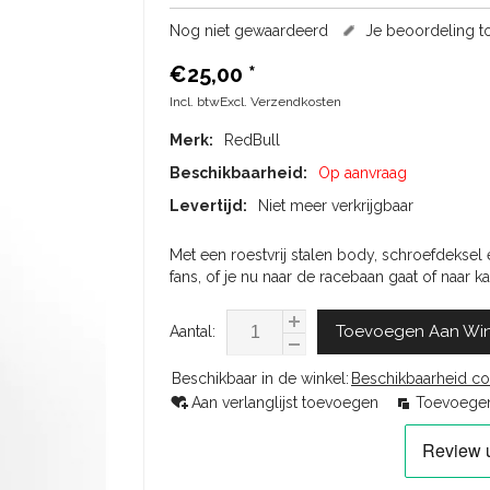
Nog niet gewaardeerd
Je beoordeling 
€25,00
*
Incl. btwExcl.
Verzendkosten
Merk:
RedBull
Beschikbaarheid:
Op aanvraag
Levertijd:
Niet meer verkrijgbaar
Met een roestvrij stalen body, schroefdeksel
fans, of je nu naar de racebaan gaat of naar ka
Toevoegen Aan Wi
Aantal:
Beschikbaar in de winkel:
Beschikbaarheid co
Aan verlanglijst toevoegen
Toevoegen