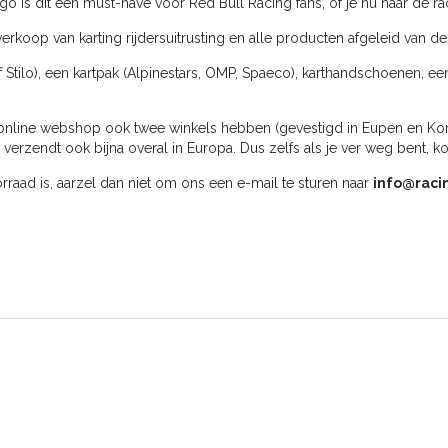
go is dit een must-have voor Red Bull Racing fans, of je nu naar de ra
erkoop van karting rijdersuitrusting en alle producten afgeleid van de
f Stilo), een kartpak (Alpinestars, OMP, Spaeco), karthandschoenen, ee
online webshop ook twee winkels hebben (gevestigd in Eupen en Kortri
rzendt ook bijna overal in Europa. Dus zelfs als je ver weg bent, k
oorraad is, aarzel dan niet om ons een e-mail te sturen naar
info@raci