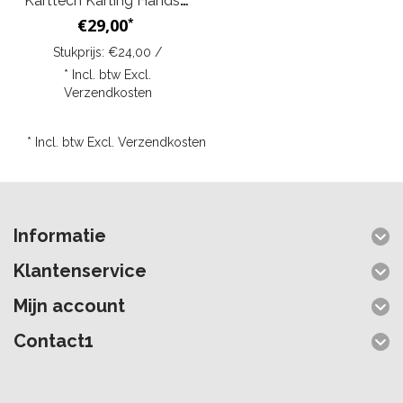
Karttech Karting Handschoenen Eagle Zwart Rood
€29,00
*
Stukprijs: €24,00 /
* Incl. btw Excl.
Verzendkosten
* Incl. btw Excl.
Verzendkosten
Informatie
Klantenservice
Mijn account
Contact1