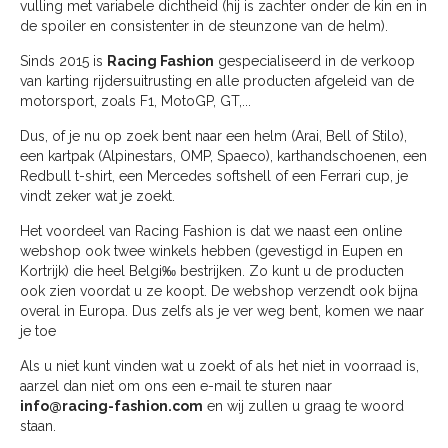
vulling met variabele dichtheid (hij is zachter onder de kin en in
de spoiler en consistenter in de steunzone van de helm).
Sinds 2015 is
Racing Fashion
gespecialiseerd in de verkoop
van karting rijdersuitrusting en alle producten afgeleid van de
motorsport, zoals F1, MotoGP, GT,...
Dus, of je nu op zoek bent naar een helm (Arai, Bell of Stilo),
een kartpak (Alpinestars, OMP, Spaeco), karthandschoenen, een
Redbull t-shirt, een Mercedes softshell of een Ferrari cup, je
vindt zeker wat je zoekt.
Het voordeel van Racing Fashion is dat we naast een online
webshop ook twee winkels hebben (gevestigd in Eupen en
Kortrijk) die heel Belgi‰ bestrijken. Zo kunt u de producten
ook zien voordat u ze koopt. De webshop verzendt ook bijna
overal in Europa. Dus zelfs als je ver weg bent, komen we naar
je toe
Als u niet kunt vinden wat u zoekt of als het niet in voorraad is,
aarzel dan niet om ons een e-mail te sturen naar
info@racing-fashion.com
en wij zullen u graag te woord
staan.