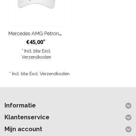
Mercedes AMG Petronas George Russel Pet - Wit
€45,00
*
* Incl. btw Excl.
Verzendkosten
* Incl. btw Excl.
Verzendkosten
Informatie
Klantenservice
Mijn account