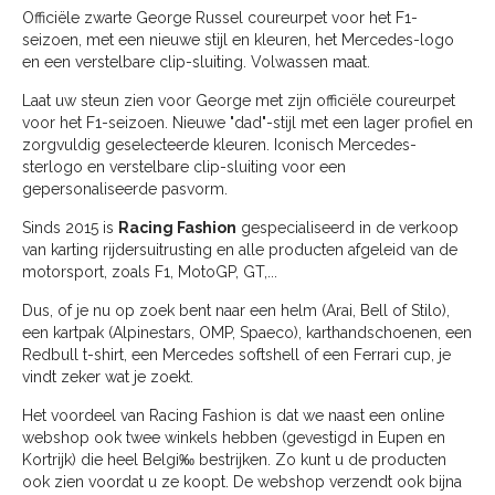
Officiële zwarte George Russel coureurpet voor het F1-
seizoen, met een nieuwe stijl en kleuren, het Mercedes-logo
en een verstelbare clip-sluiting. Volwassen maat.
Laat uw steun zien voor George met zijn officiële coureurpet
voor het F1-seizoen. Nieuwe "dad"-stijl met een lager profiel en
zorgvuldig geselecteerde kleuren. Iconisch Mercedes-
sterlogo en verstelbare clip-sluiting voor een
gepersonaliseerde pasvorm.
Sinds 2015 is
Racing Fashion
gespecialiseerd in de verkoop
van karting rijdersuitrusting en alle producten afgeleid van de
motorsport, zoals F1, MotoGP, GT,...
Dus, of je nu op zoek bent naar een helm (Arai, Bell of Stilo),
een kartpak (Alpinestars, OMP, Spaeco), karthandschoenen, een
Redbull t-shirt, een Mercedes softshell of een Ferrari cup, je
vindt zeker wat je zoekt.
Het voordeel van Racing Fashion is dat we naast een online
webshop ook twee winkels hebben (gevestigd in Eupen en
Kortrijk) die heel Belgi‰ bestrijken. Zo kunt u de producten
ook zien voordat u ze koopt. De webshop verzendt ook bijna