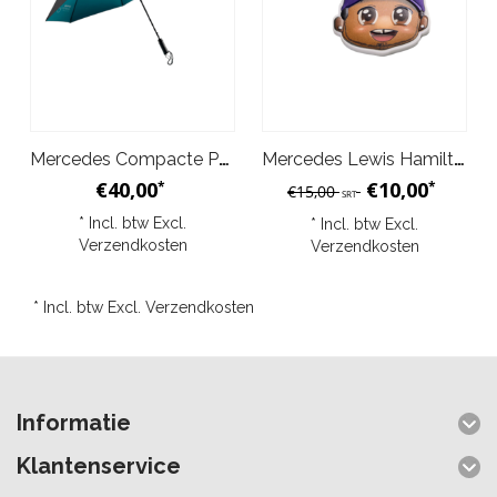
Mercedes Compacte Paraplu - Zwart Blauw
Mercedes Lewis Hamilton Karikatuur Sleutelhanger
€40,00
€10,00
*
*
€15,00
SRT
* Incl. btw Excl.
* Incl. btw Excl.
Verzendkosten
Verzendkosten
* Incl. btw Excl.
Verzendkosten
Informatie
Klantenservice