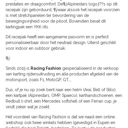
prestaties en draagcomfort. De¶ÿAlpinestars logoƒ??s op dit
racepak zijn geborduurd, ¶ÿwaar alsook het racepak voorzien
is met stretchpanelen ter bevordering van de
bewegingsvrijheid voor de piloot. Bovendien bevat dit
kartingpak een YKK rits.
Dit racepak heeft een aangename pasvorm en is perfect
personaliseerbaar door het neutraal design. Uiterst geschikt
voor indoor en outdoor gebruik.
¶ÿ
Sinds 2015 is
Racing Fashion
gespecialiseerd in de verkoop
van karting rijdersuitrusting en alle producten afgeleid van de
motorsport, zoals F1, MotoGP, GT,...
Dus, of je nu op zoek bent naar een helm (Arai, Bell of Stilo),
een kartpak (Alpinestars, OMP, Spaeco), karthandschoenen, een
Redbull t-shirt, een Mercedes softshell of een Ferrari cup, je
vindt zeker wat je zoekt.
Het voordeel van Racing Fashion is dat we naast een online
webshop ook twee winkels hebben (gevestigd in Eupen en