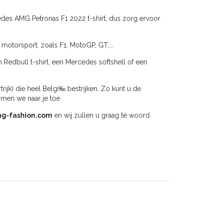
cedes AMG Petronas F1 2022 t-shirt, dus zorg ervoor
 motorsport, zoals F1, MotoGP, GT,...
n Redbull t-shirt, een Mercedes softshell of een
jk) die heel Belgi‰ bestrijken. Zo kunt u de
omen we naar je toe
ng-fashion.com
en wij zullen u graag te woord