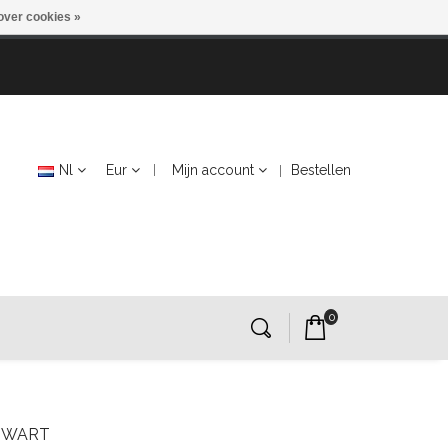
over cookies »
Nl
Eur
Mijn account
Bestellen
0
 ZWART