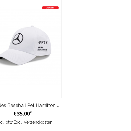
Mercedes Baseball Pet Hamilton 2022 Kids - Wit
€35,00
*
ncl. btw Excl.
Verzendkosten