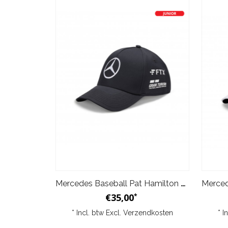
Mercedes Baseball Pat Hamilton 2022 Kids - Zwart
€35,00
*
* Incl. btw Excl.
Verzendkosten
* I