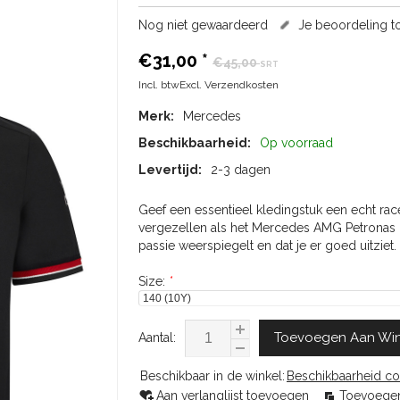
Nog niet gewaardeerd
Je beoordeling 
€31,00
*
€45,00
SRT
Incl. btwExcl.
Verzendkosten
Merk:
Mercedes
Beschikbaarheid:
Op voorraad
Levertijd:
2-3 dagen
Geef een essentieel kledingstuk een echt race 
vergezellen als het Mercedes AMG Petronas F1
passie weerspiegelt en dat je er goed uitziet.
Size:
*
Toevoegen Aan Wi
Aantal:
Beschikbaar in de winkel:
Beschikbaarheid co
Aan verlanglijst toevoegen
Toevoegen