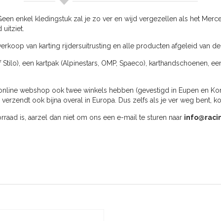
 Geen enkel kledingstuk zal je zo ver en wijd vergezellen als het Mer
uitziet.
erkoop van karting rijdersuitrusting en alle producten afgeleid van de
f Stilo), een kartpak (Alpinestars, OMP, Spaeco), karthandschoenen, ee
online webshop ook twee winkels hebben (gevestigd in Eupen en Kortri
rzendt ook bijna overal in Europa. Dus zelfs als je ver weg bent, k
oorraad is, aarzel dan niet om ons een e-mail te sturen naar
info@raci