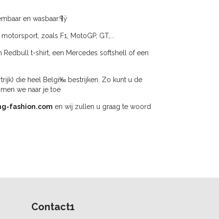
embaar en wasbaar.¶ÿ
 motorsport, zoals F1, MotoGP, GT,...
n Redbull t-shirt, een Mercedes softshell of een
jk) die heel Belgi‰ bestrijken. Zo kunt u de
omen we naar je toe
ng-fashion.com
en wij zullen u graag te woord
Contact1