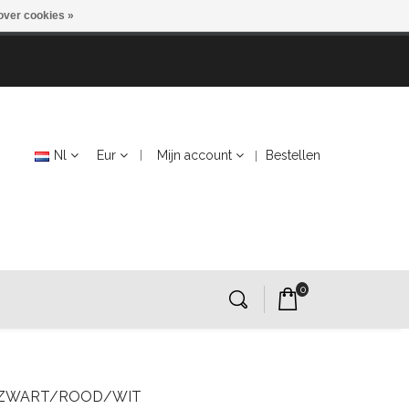
over cookies »
Nl
Eur
Mijn account
Bestellen
0
G ZWART/ROOD/WIT