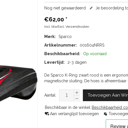
Nog niet gewaardeerd
Je beoordeling 
€62,00
*
Incl. btwExcl.
Verzendkosten
Merk:
Sparco
Artikelnummer:
001604NRRS
Beschikbaarheid:
Op voorraad
Levertijd:
2-3 dagen
De Sparco K-Ring zwart rood is een ergono
magnetische sluiting. De hoes is afneembaar
Toevoegen Aan Wi
Aantal:
Beschikbaar in de winkel:
Beschikbaarheid co
Aan verlanglijst toevoegen
Toevoegen