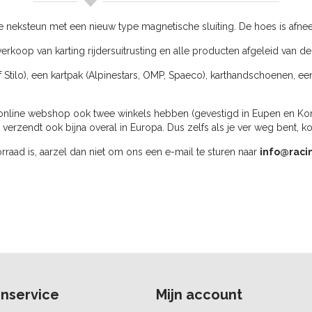
neksteun met een nieuw type magnetische sluiting. De hoes is afne
erkoop van karting rijdersuitrusting en alle producten afgeleid van de
f Stilo), een kartpak (Alpinestars, OMP, Spaeco), karthandschoenen, ee
online webshop ook twee winkels hebben (gevestigd in Eupen en Kortri
rzendt ook bijna overal in Europa. Dus zelfs als je ver weg bent, k
oorraad is, aarzel dan niet om ons een e-mail te sturen naar
info@raci
nservice
Mijn account