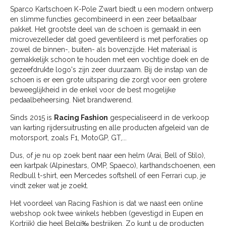
Sparco Kartschoen K-Pole Zwart biedt u een modern ontwerp
en slimme functies gecombineerd in een zeer betaalbaar
pakket. Het grootste deel van de schoen is gemaakt in een
microvezelleder dat goed geventileerd is met perforaties op
zowel de binnen-, buiten- als bovenzijde. Het materiaal is
gemakkelijk schoon te houden met een vochtige doek en de
gezeefdrukte logo's zijn zeer duurzaam. Bij de instap van de
schoen is er een grote uitsparing die zorgt voor een grotere
beweeglijkheid in de enkel voor de best mogelijke
pedaalbeheersing. Niet brandwerend.
Sinds 2015 is
Racing Fashion
gespecialiseerd in de verkoop
van karting rijdersuitrusting en alle producten afgeleid van de
motorsport, zoals F1, MotoGP, GT,...
Dus, of je nu op zoek bent naar een helm (Arai, Bell of Stilo),
een kartpak (Alpinestars, OMP, Spaeco), karthandschoenen, een
Redbull t-shirt, een Mercedes softshell of een Ferrari cup, je
vindt zeker wat je zoekt.
Het voordeel van Racing Fashion is dat we naast een online
webshop ook twee winkels hebben (gevestigd in Eupen en
Kortrijk) die heel Belgi‰ bestrijken. Zo kunt u de producten