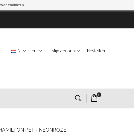
over cookies »
Nl
Eur
Mijn account
Bestellen
0
HAMILTON PET - NEONROZE