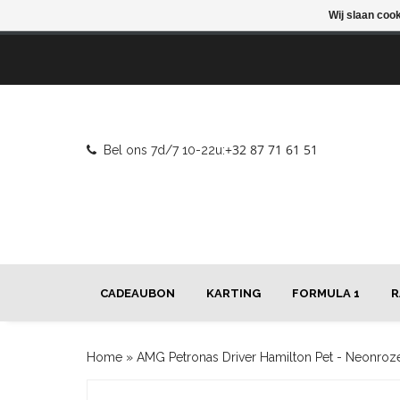
Wij slaan coo
+32 87 71 61 51
Bel ons 7d/7 10-22u:
CADEAUBON
KARTING
FORMULA 1
R
Home
»
AMG Petronas Driver Hamilton Pet - Neonroz