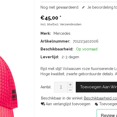
Nog niet gewaardeerd
Je beoordeling 
€45,00
*
Incl. btwExcl.
Verzendkosten
Merk:
Mercedes
Artikelnummer:
701223402006
Beschikbaarheid:
Op voorraad
Levertijd:
2-3 dagen
Rijd met stijl! Volwassen roze fluoriserende 
Hoge kwaliteit, zwarte geborduurde details. 
Toevoegen Aan Wi
Aantal:
Beschikbaar in de winkel:
Beschikbaarheid co
Aan verlanglijst toevoegen
Toevoegen