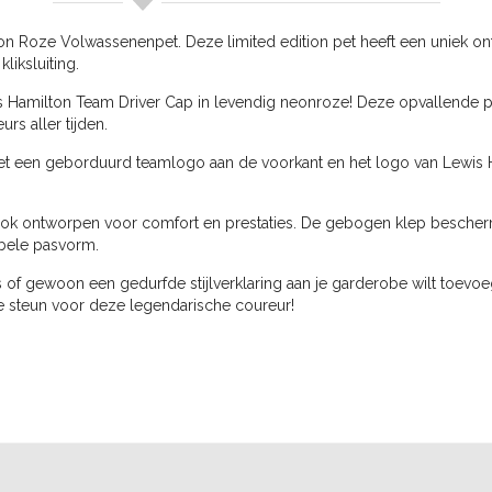
 Roze Volwassenenpet. Deze limited edition pet heeft een uniek on
iksluiting.
s Hamilton Team Driver Cap in levendig neonroze! Deze opvallende pe
rs aller tijden.
t een geborduurd teamlogo aan de voorkant en het logo van Lewis Ha
ar ook ontworpen voor comfort en prestaties. De gebogen klep bescherm
abele pasvorm.
s of gewoon een gedurfde stijlverklaring aan je garderobe wilt toev
e steun voor deze legendarische coureur!