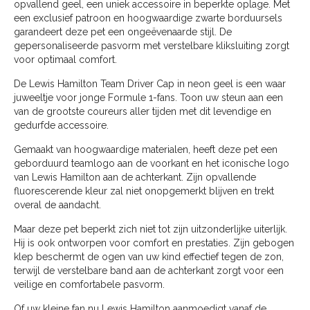
opvallend geel, een uniek accessoire in beperkte oplage. Met
een exclusief patroon en hoogwaardige zwarte borduursels
garandeert deze pet een ongeëvenaarde stijl. De
gepersonaliseerde pasvorm met verstelbare kliksluiting zorgt
voor optimaal comfort.
De Lewis Hamilton Team Driver Cap in neon geel is een waar
juweeltje voor jonge Formule 1-fans. Toon uw steun aan een
van de grootste coureurs aller tijden met dit levendige en
gedurfde accessoire.
Gemaakt van hoogwaardige materialen, heeft deze pet een
geborduurd teamlogo aan de voorkant en het iconische logo
van Lewis Hamilton aan de achterkant. Zijn opvallende
fluorescerende kleur zal niet onopgemerkt blijven en trekt
overal de aandacht.
Maar deze pet beperkt zich niet tot zijn uitzonderlijke uiterlijk.
Hij is ook ontworpen voor comfort en prestaties. Zijn gebogen
klep beschermt de ogen van uw kind effectief tegen de zon,
terwijl de verstelbare band aan de achterkant zorgt voor een
veilige en comfortabele pasvorm.
Of uw kleine fan nu Lewis Hamilton aanmoedigt vanaf de