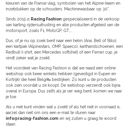
kleuren van de Franse vlag, symbolen van het Alpine-team en
inzetstukken op de schouders. Machinewasbaar op 30°.
Sinds 2015 is
Racing Fashion
gespecialiseerd in de verkoop
van karting rijdersuitrusting en alle producten afgeleid van de
motorsport, zoals F1, MotoGP, GT,...
Dus, of je nu op zoek bent naar een helm (Arai, Bell of Stilo),
een kartpak (Alpinestars, OMP, Spaeco), karthandschoenen, een
Redbull t-shirt, een Mercedes softshell of een Ferrari cup, je
vindt zeker wat je zoekt.
Het voordeel van Racing Fashion is dat we naast een online
webshop ook twee winkels hebben (gevestigd in Eupen en
Kortrijk) die heel Belgi‰ bestrijken. Zo kunt u de producten
ook zien voordat u ze koopt. De webshop verzendt ook bijna
overal in Europa. Dus zelfs als je ver weg bent, komen we naar
je toe
Als u niet kunt vinden wat u zoekt of als het niet in voorraad is,
aarzel dan niet om ons een e-mail te sturen naar
info@racing-fashion.com
en wij zullen u graag te woord
staan.