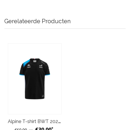
Gerelateerde Producten
Alpine T-shirt BWT 2023 Team Supporter Heren
€30,00
*
€60,00