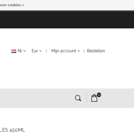
over cookies »
Nl
Eur
Mijn account
Bestellen
0
LES 450ML