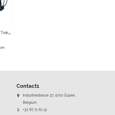
RedBull Racing F1 Pull Bag - Trekkoordtas - Blauw
ten
Contact1
Industriestrasse 37, 4700 Eupen,
Belgium
+32 87 71 61 51