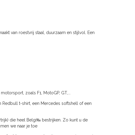
kt van roestvrij staal, duurzaam en stijlvol. Een
 motorsport, zoals F1, MotoGP, GT,...
n Redbull t-shirt, een Mercedes softshell of een
jk) die heel Belgi‰ bestrijken. Zo kunt u de
omen we naar je toe