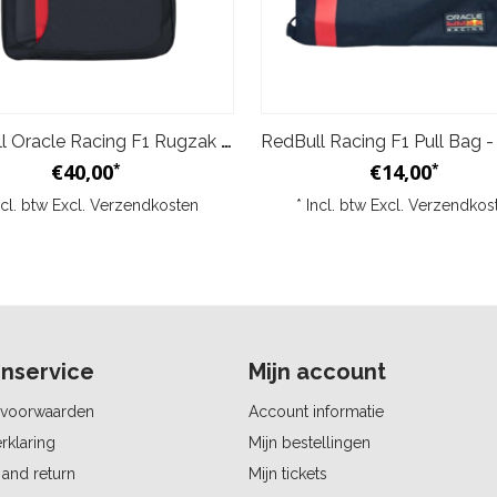
RedBull Oracle Racing F1 Rugzak - Blauw
€40,00
€14,00
*
*
ncl. btw Excl.
Verzendkosten
* Incl. btw Excl.
Verzendkos
nservice
Mijn account
voorwaarden
Account informatie
rklaring
Mijn bestellingen
and return
Mijn tickets