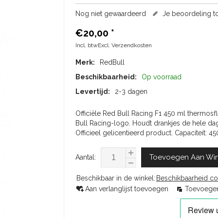
Nog niet gewaardeerd
Je beoordeling 
€20,00
*
Incl. btwExcl.
Verzendkosten
Merk:
RedBull
Beschikbaarheid:
Op voorraad
Levertijd:
2-3 dagen
Officiële Red Bull Racing F1 450 ml thermosfl
Bull Racing-logo. Houdt drankjes de hele da
Officieel gelicentieerd product. Capaciteit: 45
Toevoegen Aan Wi
Aantal:
Beschikbaar in de winkel:
Beschikbaarheid co
Aan verlanglijst toevoegen
Toevoegen