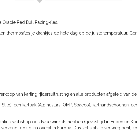
e Oracle Red Bull Racing-fles.
en thermosfles je drankjes de hele dag op de juiste temperatuur. Gemaa
erkoop van karting rijdersuitrusting en alle producten afgeleid van de
f Stilo), een kartpak (Alpinestars, OMP, Spaeco), karthandschoenen, ee
online webshop ook twee winkels hebben (gevestigd in Eupen en Kortri
rzendt ook bijna overal in Europa. Dus zelfs als je ver weg bent, k