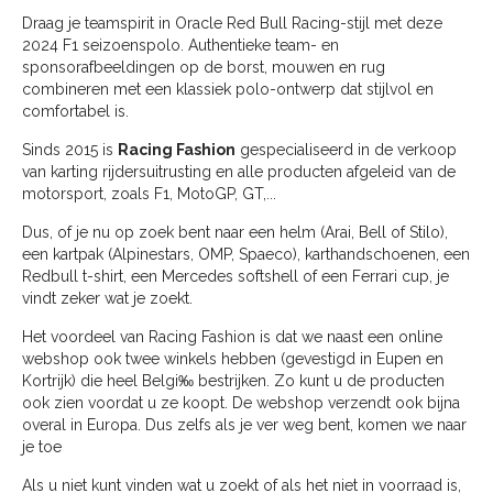
Draag je teamspirit in Oracle Red Bull Racing-stijl met deze
2024 F1 seizoenspolo. Authentieke team- en
sponsorafbeeldingen op de borst, mouwen en rug
combineren met een klassiek polo-ontwerp dat stijlvol en
comfortabel is.
Sinds 2015 is
Racing Fashion
gespecialiseerd in de verkoop
van karting rijdersuitrusting en alle producten afgeleid van de
motorsport, zoals F1, MotoGP, GT,...
Dus, of je nu op zoek bent naar een helm (Arai, Bell of Stilo),
een kartpak (Alpinestars, OMP, Spaeco), karthandschoenen, een
Redbull t-shirt, een Mercedes softshell of een Ferrari cup, je
vindt zeker wat je zoekt.
Het voordeel van Racing Fashion is dat we naast een online
webshop ook twee winkels hebben (gevestigd in Eupen en
Kortrijk) die heel Belgi‰ bestrijken. Zo kunt u de producten
ook zien voordat u ze koopt. De webshop verzendt ook bijna
overal in Europa. Dus zelfs als je ver weg bent, komen we naar
je toe
Als u niet kunt vinden wat u zoekt of als het niet in voorraad is,