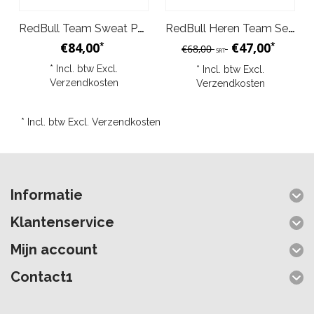
RedBull Team Sweat Pullover Hoodie 2024 Heren - Blauw
RedBull Heren Team Set Up T-Shirt Blauw Night Sky 2024
€84,00
€47,00
*
*
€68,00
SRT
* Incl. btw Excl.
* Incl. btw Excl.
Verzendkosten
Verzendkosten
* Incl. btw Excl.
Verzendkosten
Informatie
Klantenservice
Mijn account
Contact1