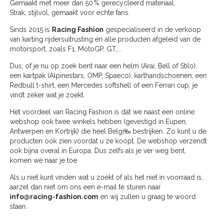
Gemaakt met meer dan 50 % gerecycleerd materiaal.
Strak, stijlvol, gemaakt voor echte fans.
Sinds 2015 is
Racing Fashion
gespecialiseerd in de verkoop
van karting rijdersuitrusting en alle producten afgeleid van de
motorsport, zoals F1, MotoGP, GT,...
Dus, of je nu op zoek bent naar een helm (Arai, Bell of Stilo),
een kartpak (Alpinestars, OMP, Spaeco), karthandschoenen, een
Redbull t-shirt, een Mercedes softshell of een Ferrari cup, je
vindt zeker wat je zoekt.
Het voordeel van Racing Fashion is dat we naast een online
webshop ook twee winkels hebben (gevestigd in Eupen,
Antwerpen en Kortrijk) die heel Belgi‰ bestrijken. Zo kunt u de
producten ook zien voordat u ze koopt. De webshop verzendt
ook bijna overal in Europa. Dus zelfs als je ver weg bent,
komen we naar je toe
Als u niet kunt vinden wat u zoekt of als het niet in voorraad is,
aarzel dan niet om ons een e-mail te sturen naar
info@racing-fashion.com
en wij zullen u graag te woord
staan.