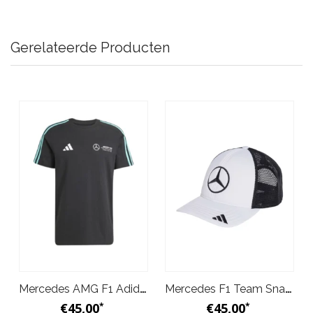
Gerelateerde Producten
Mercedes AMG F1 Adidas Officieel T-shirt DNA Zwart
Mercedes F1 Team Snapback Star Trucker Pet Wit
€45,00
€45,00
*
*