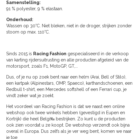
Samenstelling:
91 % polyester, 9 % elastaan.
Onderhoud:
Wassen op 30°C. Niet bleken, niet in de droger, strijken zonder
stoom op max. 110°C.
Sinds 2015 is
Racing Fashion
gespecialiseerd in de verkoop
van karting rijdersuitrusting en alle producten afgeleid van de
motorsport, zoals F1, MotoGP, GT,...
Dus, of je nu op zoek bent naar een helm (Arai, Bell of Stilo),
een kartpak (Alpinestars, OMP, Spaeco), karthandschoenen, een
Redbull t-shirt, een Mercedes softshell of een Ferrari cup, je
vindt zeker wat je zoekt.
Het voordeel van Racing Fashion is dat we naast een online
webshop ook twee winkels hebben (gevestigd in Eupen en
Kortrijk) die heel Belgi‰ bestrijken. Zo kunt u de producten
ook zien voordat u ze koopt. De webshop verzendt ook bijna
overal in Europa. Dus zelfs als je ver weg bent, komen we naar
je toe