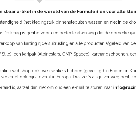
nmisbaar artikel in de wereld van de Formule 1 en voor alle kle
tendigheid (het kledingstuk binnenstebuiten wassen en niet in de dr
kraag is geribd voor een perfecte afwerking die de opmerkelijke kwa
erkoop van karting rijdersuitrusting en alle producten afgeleid van de
f Stilo), een kartpak (Alpinestars, OMP, Spaeco), karthandschoenen, ee
online webshop ook twee winkels hebben (gevestigd in Eupen en Kortri
rzendt ook bijna overal in Europa. Dus zelfs als je ver weg bent, k
oorraad is, aarzel dan niet om ons een e-mail te sturen naar
info@raci