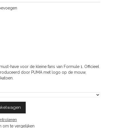
toevoegen
n must-have voor de kleine fans van Formule 1. Officieel
produceerd door PUMA met logo op de mouw,
 katoen.
nkelwagen
ntroleren
 om te vergelijken