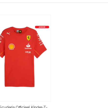
Ferrari Scuderia Officieel Kinder-T-shirt 2024 - Rood