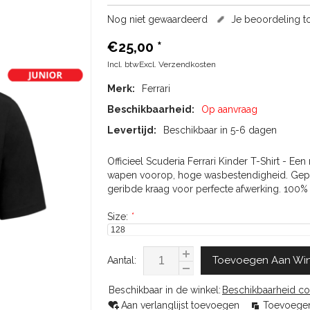
Nog niet gewaardeerd
Je beoordeling 
€25,00
*
Incl. btwExcl.
Verzendkosten
Merk:
Ferrari
Beschikbaarheid:
Op aanvraag
Levertijd:
Beschikbaar in 5-6 dagen
Officieel Scuderia Ferrari Kinder T-Shirt - Ee
wapen voorop, hoge wasbestendigheid. Ge
geribde kraag voor perfecte afwerking. 100%
Size:
*
Toevoegen Aan Wi
Aantal:
Beschikbaar in de winkel:
Beschikbaarheid co
Aan verlanglijst toevoegen
Toevoegen