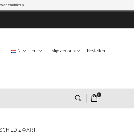
over cookies »
Nl
Eur
Mijn account
Bestellen
0
 SCHILD ZWART