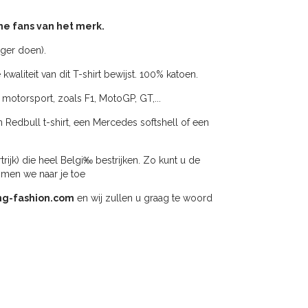
ine fans van het merk.
oger doen).
liteit van dit T-shirt bewijst. 100% katoen.
 motorsport, zoals F1, MotoGP, GT,...
n Redbull t-shirt, een Mercedes softshell of een
jk) die heel Belgi‰ bestrijken. Zo kunt u de
omen we naar je toe
ng-fashion.com
en wij zullen u graag te woord